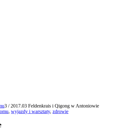
mu
3
/
2017.03 Feldenkrais i Qigong w Antoniowie
Domu
,
wyjazdy i warsztaty
,
zdrowie
e