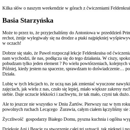
Kilka słów o naszym weekendzie w górach z ćwiczeniami Feldenkrai
Basia Starzyńska
Może to przez to, że przyjechaliśmy do Antoniowa w przeddzień Prim
rechot, żmije wylegiwały się na drodze a ptaki najpiękniej wyśpiewyw
w oczach!
Dobrze się stało, że Paweł rozpoczął lekcje Feldenkraisa od ćwiczen
nam wychodzi, ile nas, podłącza się do tego działania. W ciszy, sp
pobudzam tylko jeden element ? Po wielu powtórzeniach, kolejnych
Później, kiedy jestem na spacerze, sprawdzam to doświadczenie… pow
Działa.
Lubię w tych lekcjach to, że uczą nas jak zmieniać wyuczone nawyk
zajęciach, jak wielu z nas, czuło się lepiej, miało większe zakresy
siebie. Daje uczucie lekkości i zachwytu, że tak mało, czyni tak dużo.
Ale to jeszcze nie wszystko w Dniu Żartów. Pierwszy raz w tym rok
powolnych ruchach Lecącego Żurawia, całym ciałem łączyliśmy sie 
Życzliwość gospodarzy Białego Domu, pyszna kuchnia i ogólna wygo
Dziękuję Ani i Beacie za stworzenie całej tej sytuacji, tak pięknej i po