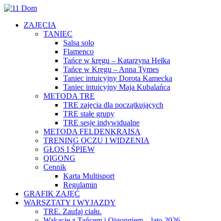
ZAJĘCIA
TANIEC
Salsa solo
Flamenco
Tańce w kręgu – Katarzyna Hełka
Tańce w Kręgu – Anna Tymes
Taniec intuicyjny Dorota Kamecka
Taniec intuicyjny Maja Kubalańca
METODA TRE
TRE zajęcia dla początkujących
TRE stałe grupy
TRE sesje indywidualne
METODA FELDENKRAISA
TRENING OCZU I WIDZENIA
GŁOS I ŚPIEW
QIGONG
Cennik
Karta Multisport
Regulamin
GRAFIK ZAJĘĆ
WARSZTATY I WYJAZDY
TRE. Zaufaj ciału.
Wakacje z Tańcem i Qigongiem – lato 2026