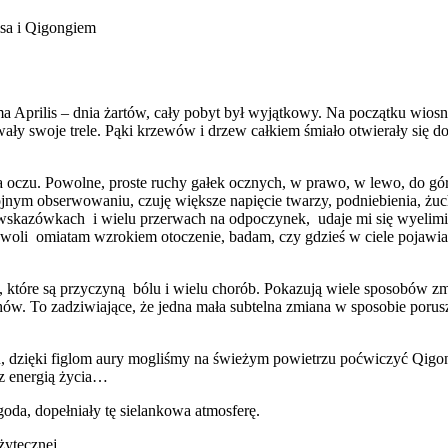
sa i Qigongiem
a Aprilis – dnia żartów, cały pobyt był wyjątkowy. Na początku wiosn
ały swoje trele. Pąki krzewów i drzew całkiem śmiało otwierały się do 
ia oczu. Powolne, proste ruchy gałek ocznych, w prawo, w lewo, do gó
okojnym obserwowaniu, czuję większe napięcie twarzy, podniebienia, żu
 wskazówkach i wielu przerwach na odpoczynek, udaje mi się wyelimi
oli omiatam wzrokiem otoczenie, badam, czy gdzieś w ciele pojawia się
i, które są przyczyną bólu i wielu chorób. Pokazują wiele sposobów
 ruchów. To zadziwiające, że jedna mała subtelna zmiana w sposobie p
u, dzięki figlom aury mogliśmy na świeżym powietrzu poćwiczyć Qigo
z energią życia…
da, dopełniały tę sielankowa atmosferę.
żytecznej.