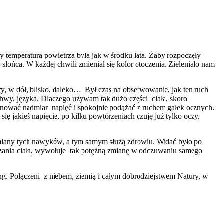
y temperatura powietrza była jak w środku lata. Żaby rozpoczęły
słońca. W każdej chwili zmieniał się kolor otoczenia. Zieleniało nam
ry, w dół, blisko, daleko… Był czas na obserwowanie, jak ten ruch
chwy, języka. Dlaczego używam tak dużo części ciała, skoro
nować nadmiar napięć i spokojnie podążać z ruchem gałek ocznych.
 jakieś napięcie, po kilku powtórzeniach czuję już tylko oczy.
 zmiany tych nawyków, a tym samym służą zdrowiu. Widać było po
oruszania ciała, wywołuje tak potężną zmianę w odczuwaniu samego
ng. Połączeni z niebem, ziemią i całym dobrodziejstwem Natury, w