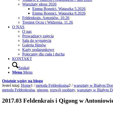
Warsztaty głosu 2026
Emma Bonnici. Wataszka 5.2026
Emma Bonnici. Wataszka 9.2026
Feldenkrais. Antoniów. 10.26
Trening Oczu i Widzenia. 11.26
O NAS
O nas
Prowadzący zajęcia
Sala do wynajęcia
Galeria filmów
Karty podarunkowe
Polecamy dla ciała i ducha
KONTAKT
Szukaj
Menu
Menu
Ostatnie wpisy na blogu
Jesteś tutaj:
Home
1
/
metoda Feldenkraisa
2
/
warsztaty w Białym Do
metoda Feldenkraisa
,
qigong
,
rozwój osobisty
,
warsztaty w Białym 
2017.03 Feldenkrais i Qigong w Antoniowi