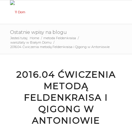
Ostatnie wpisy na blogu
Jesteś tutaj:
Home
/
metoda Feldenkraisa
/
warsztaty w Białym Domu
/
2016.04 Ćwiczenia metodą Feldenkraisa i Qigong w Antoniowie
2016.04 ĆWICZENIA
METODĄ
FELDENKRAISA I
QIGONG W
ANTONIOWIE