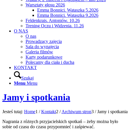
Warsztaty głosu 2026
Emma Bonnici. Wataszka 5.2026
Emma Bonnici. Wataszka 9.2026
Feldenkrais. Antoniów. 10.26
Trening Oczu i Widzenia. 11.26
O NAS
O nas
Prowadzący zajęcia
Sala do wynajęcia
Galeria filmów
Karty podarunkowe
Polecamy dla ciała i ducha
KONTAKT
Szukaj
Menu
Menu
Jamy i spotkania
Jesteś tutaj:
Home
1
/
Kontakt
2
/
Archiwum stron
3
/
Jamy i spotkania
Nagrania z różnych przyjacielskich spotkań – żeby można było
sobie od czasu do czasu przypomnieć i zaśpiewać.