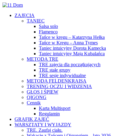
ZAJĘCIA
TANIEC
Salsa solo
Flamenco
Tańce w kręgu – Katarzyna Hełka
Tańce w Kręgu – Anna Tymes
Taniec intuicyjny Dorota Kamecka
Taniec intuicyjny Maja Kubalańca
METODA TRE
TRE zajęcia dla początkujących
TRE stałe grupy
TRE sesje indywidualne
METODA FELDENKRAISA
TRENING OCZU I WIDZENIA
GŁOS I ŚPIEW
QIGONG
Cennik
Karta Multisport
Regulamin
GRAFIK ZAJĘĆ
WARSZTATY I WYJAZDY
TRE. Zaufaj ciału.
Wakacje z Tańcem i Qigongiem – lato 2026