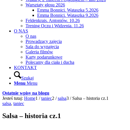
Warsztaty głosu 2026
Emma Bonnici. Wataszka 5.2026
Emma Bonnici. Wataszka 9.2026
Feldenkrais. Antoniów. 10.26
Trening Oczu i Widzenia. 11.26
O NAS
O nas
Prowadzący zajęcia
Sala do wynajęcia
Galeria filmów
Karty podarunkowe
Polecamy dla ciała i ducha
KONTAKT
Szukaj
Menu
Menu
Ostatnie wpisy na blogu
Jesteś tutaj:
Home
1
/
taniec
2
/
salsa
3
/
Salsa – historia cz.1
salsa
,
taniec
Salsa – historia cz.1