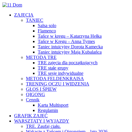
ZAJĘCIA
TANIEC
Salsa solo
Flamenco
Tańce w kręgu – Katarzyna Hełka
Tańce w Kręgu – Anna Tymes
Taniec intuicyjny Dorota Kamecka
Taniec intuicyjny Maja Kubalańca
METODA TRE
TRE zajęcia dla początkujących
TRE stałe grupy
TRE sesje indywidualne
METODA FELDENKRAISA
TRENING OCZU I WIDZENIA
GŁOS I ŚPIEW
QIGONG
Cennik
Karta Multisport
Regulamin
GRAFIK ZAJĘĆ
WARSZTATY I WYJAZDY
TRE. Zaufaj ciału.
Wakacje z Tańcem i Qigongiem – lato 2026