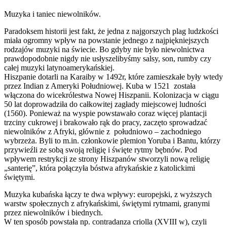
Muzyka i taniec niewolników.
Paradoksem historii jest fakt, że jedna z najgorszych plag ludzkości
miała ogromny wpływ na powstanie jednego z najpiękniejszych
rodzajów muzyki na świecie. Bo gdyby nie było niewolnictwa
prawdopodobnie nigdy nie usłyszelibyśmy salsy, son, rumby czy
całej muzyki latynoamerykańskiej.
Hiszpanie dotarli na Karaiby w 1492r, które zamieszkałe były wtedy
przez Indian z Ameryki Południowej. Kuba w 1521 została
włączona do wicekrólestwa Nowej Hiszpanii. Kolonizacja w ciągu
50 lat doprowadziła do całkowitej zagłady miejscowej ludności
(1560).
Ponieważ na wyspie powstawało coraz więcej plantacji
trzciny cukrowej i brakowało rąk do pracy, zaczęto sprowadzać
niewolników z Afryki, głównie z południowo – zachodniego
wybrzeża. Byli to m.in. członkowie plemion Yoruba i Bantu, którzy
przywieźli ze sobą swoją religię i święte rytmy bębnów. Pod
wpływem restrykcji ze strony Hiszpanów stworzyli nową religię
„santerię”, która połączyła bóstwa afrykańskie z katolickimi
świętymi.
Muzyka kubańska łączy te dwa wpływy: europejski, z wyższych
warstw społecznych z afrykańskimi, świętymi rytmami, granymi
przez niewolników i biednych.
W ten sposób powstała np. contradanza criolla (XVIII w), czyli