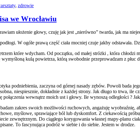
arsztaty
,
zdrowie
aisa we Wrocławiu
awiam ułożenie głowy, czuję jak jest „nierówno” twarda, jak ma niejed
a podłogi. W ogóle prawą część ciała mocniej czuje jakby odstawała. D
em które wdycham. Od początku, od małej stróżki , która chłodzi moje
się wymyśloną kulą powietrza, którą swobodnie przeprowadzam z płuc d
 dotyka podniebienia, zaczyna od górnej nasady zębów. Powoli bada jego
sobna, niespiesznie, dokładnie z każdej strony. Jak długo to trwa, ile
ołączenia wewnątrz moich ust i głowy. Ile wynoszą odległości ? Jaki
, badam zakres swoich możliwości ruchowych, angażuję wyobraźnię, aby
ruchowe, myślowe, sprawiające ból lub dyskomfort. Z ciekawością pró
wiecie zewnętrznym. Do ciągłego korygowania własnej mapy-planu ciał
zapisane. To fascynująca podróż w siebie i do siebie. Jestem w drodze.