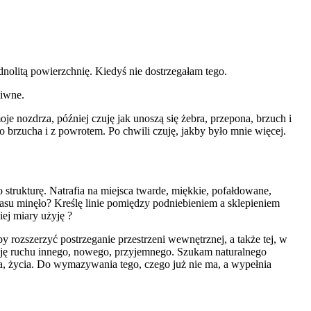
nolitą powierzchnię. Kiedyś nie dostrzegałam tego.
ziwne.
 nozdrza, później czuję jak unoszą się żebra, przepona, brzuch i
o brzucha i z powrotem. Po chwili czuję, jakby było mnie więcej.
 strukturę. Natrafia na miejsca twarde, miękkie, pofałdowane,
 czasu minęło? Kreślę linie pomiędzy podniebieniem a sklepieniem
ej miary użyję ?
 rozszerzyć postrzeganie przestrzeni wewnętrznej, a także tej, w
buję ruchu innego, nowego, przyjemnego. Szukam naturalnego
a, życia. Do wymazywania tego, czego już nie ma, a wypełnia