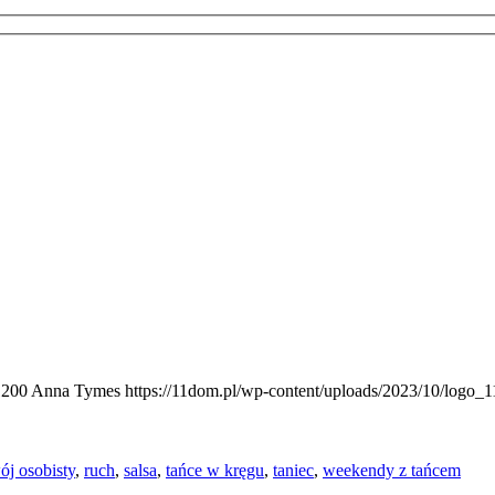
1200
Anna Tymes
https://11dom.pl/wp-content/uploads/2023/10/logo_
ój osobisty
,
ruch
,
salsa
,
tańce w kręgu
,
taniec
,
weekendy z tańcem