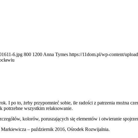
01611-6.jpg
800
1200
Anna Tymes
https://11dom.pl/wp-content/uploa
ocławiu
rok. I po to, żeby przypomnieć sobie, ile radości z patrzenia można 
ak potrzebne wszystkim relaksowanie.
zczegółów, kolorów, poruszających się elementów i otwieranie spojrzen
Markiewicza – październik 2016, Ośrodek Rozwijalnia.