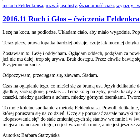
metoda Feldenkraisa
,
rozwój osobisty
,
świadomość ciała
,
wyjazdy i w
2016.11 Ruch i Głos – ćwiczenia Feldenkr
Leżę na kocu, na podłodze. Układam ciało, aby miało wygodnie. Popr
Teraz plecy, prawa łopatka bardziej odstaje, czuję jak mocniej dotyk
Zostawiam to. Leżę i oddycham. Oglądam oddech, podążam za powietrz
już nie ma dalej, trop się urywa. Brak dostępu. Przez chwile bawię 
Przyjemne uczucie.
Odpoczywam, przeciągam się, ziewam. Siadam.
Czas na oglądanie tego, co mieści się za bramą ust. Język delikatnie
gładkie, zaokrąglone, płaskie…. Teraz kolej na zęby, gładzi każdy z o
czaszki, miedzy gardłem a uchem, miedzy górnymi ósemkami. Tworzę p
To moje kolejne spotkanie z metodą Feldenkraisa. Powoli, delikatnie
której poruszam się na co dzień. Uczę się porzucać zastałe nawyki 
„dopasowania się” do stale zmieniających się stanów we mnie i w ś
miejsca i nanoszenia tego, co jest ważne dla mnie, a nie jest jeszcze 
Autorka: Barbara Starzyńska