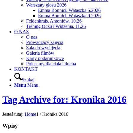
Warsztaty głosu 2026
Emma Bonnici. Wataszka 5.2026
Emma Bonnici. Wataszka 9.2026
Feldenkrais. Antoniów. 10.26
Trening Oczu i Widzenia. 11.26
O NAS
O nas
Prowadzący zajęcia
Sala do wynajęcia
Galeria filmów
Karty podarunkowe
Polecamy dla ciała i ducha
KONTAKT
Szukaj
Menu
Menu
Tag Archive for: Kronika 2016
Jesteś tutaj:
Home
1
/
Kronika 2016
Wpisy