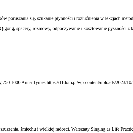
w poruszania się, szukanie płynności i rozluźnienia w lekcjach meto
y Qigong, spacery, rozmowy, odpoczywanie i kosztowanie pyszności z k
g
750
1000
Anna Tymes
https://11dom.pl/wp-content/uploads/2023/10
ruszenia, śmiechu i wielkiej radości. Warsztaty Singing as Life Pract