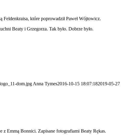
dą Feldenkraisa, które poprowadził Paweł Wójtowicz.
uchni Beaty i Grzegorza. Tak było. Dobrze było.
/logo_11-dom.jpg
Anna Tymes
2016-10-15 18:07:18
2019-05-27
ice z Emmą Bonnici. Zapisane fotografiami Beaty Rękas.