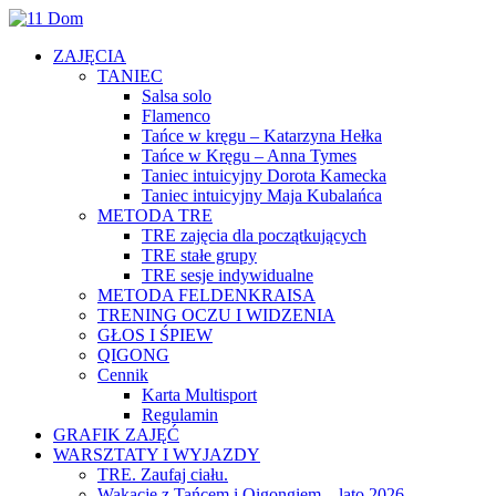
ZAJĘCIA
TANIEC
Salsa solo
Flamenco
Tańce w kręgu – Katarzyna Hełka
Tańce w Kręgu – Anna Tymes
Taniec intuicyjny Dorota Kamecka
Taniec intuicyjny Maja Kubalańca
METODA TRE
TRE zajęcia dla początkujących
TRE stałe grupy
TRE sesje indywidualne
METODA FELDENKRAISA
TRENING OCZU I WIDZENIA
GŁOS I ŚPIEW
QIGONG
Cennik
Karta Multisport
Regulamin
GRAFIK ZAJĘĆ
WARSZTATY I WYJAZDY
TRE. Zaufaj ciału.
Wakacje z Tańcem i Qigongiem – lato 2026