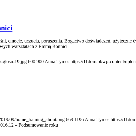
nici
śni, emocje, uczucia, poruszenia. Bogactwo doświadczeń, użyteczne ćwi
rcowych warsztatach z Emmą Bonnici
y-glosu-19.jpg
600
900
Anna Tymes
https://11dom.pl/wp-content/uplo
/2019/09/home_training_about.png
669
1196
Anna Tymes
https://11do
2016.12 – Podsumowanie roku