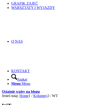
GRAFIK ZAJĘĆ
WARSZTATY I WYJAZDY
O NAS
KONTAKT
Szukaj
Menu
Menu
Ostatnie wpisy na blogu
Jesteś tutaj:
Home
1
/
Kolumny
2
/
WT