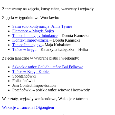
Zapraszamy na zajęcia, kursy tańca, warsztaty i wyjazdy
Zajęcia w tygodniu we Wrocławiu:
Salsa solo kontynuacja- Anna Tymes
Flamenco – Magda Sajko
Taniec Intuicyjny Intudance
– Dorota Kamecka
Kontakt Improwizacja
– Dorota Kamecka
Taniec Intuicyjny
– Maja Kubalańca
Tańce w kręgu
– Katarzyna Łabędzka – Hełka
Zajęcia taneczne w wybrane piątki i weekendy:
Szkockie tańce Ceilidh i tańce Bal Folkowe
Tańce w Kręgu Kobiet
Spontańcówki
Folktańcówki
Jam Contact Improvisation
Potańcówki – polskie tańce wirowe i korowody
Warsztaty, wyjazdy weekendowe, Wakacje z tańcem
Wakacje z Tańcem i Qigongiem