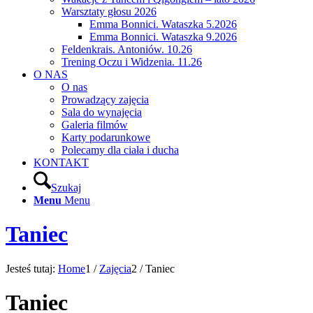
Warsztaty głosu 2026
Emma Bonnici. Wataszka 5.2026
Emma Bonnici. Wataszka 9.2026
Feldenkrais. Antoniów. 10.26
Trening Oczu i Widzenia. 11.26
O NAS
O nas
Prowadzący zajęcia
Sala do wynajęcia
Galeria filmów
Karty podarunkowe
Polecamy dla ciała i ducha
KONTAKT
Szukaj
Menu
Menu
Taniec
Jesteś tutaj:
Home
1
/
Zajęcia
2
/
Taniec
Taniec