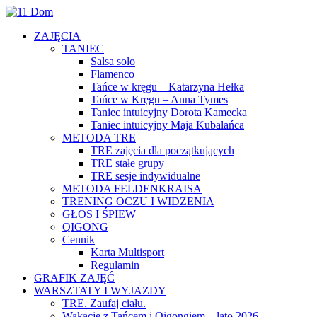
ZAJĘCIA
TANIEC
Salsa solo
Flamenco
Tańce w kręgu – Katarzyna Hełka
Tańce w Kręgu – Anna Tymes
Taniec intuicyjny Dorota Kamecka
Taniec intuicyjny Maja Kubalańca
METODA TRE
TRE zajęcia dla początkujących
TRE stałe grupy
TRE sesje indywidualne
METODA FELDENKRAISA
TRENING OCZU I WIDZENIA
GŁOS I ŚPIEW
QIGONG
Cennik
Karta Multisport
Regulamin
GRAFIK ZAJĘĆ
WARSZTATY I WYJAZDY
TRE. Zaufaj ciału.
Wakacje z Tańcem i Qigongiem – lato 2026