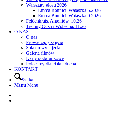
Warsztaty głosu 2026
Emma Bonnici. Wataszka 5.2026
Emma Bonnici. Wataszka 9.2026
Feldenkrais. Antoniów. 10.26
Trening Oczu i Widzenia. 11.26
O NAS
O nas
Prowadzący zajęcia
Sala do wynajęcia
Galeria filmów
Karty podarunkowe
Polecamy dla ciała i ducha
KONTAKT
Szukaj
Menu
Menu