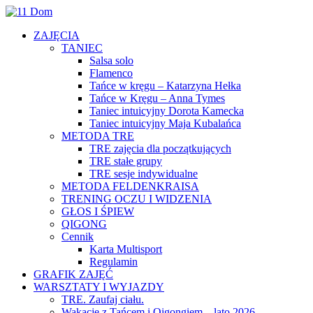
ZAJĘCIA
TANIEC
Salsa solo
Flamenco
Tańce w kręgu – Katarzyna Hełka
Tańce w Kręgu – Anna Tymes
Taniec intuicyjny Dorota Kamecka
Taniec intuicyjny Maja Kubalańca
METODA TRE
TRE zajęcia dla początkujących
TRE stałe grupy
TRE sesje indywidualne
METODA FELDENKRAISA
TRENING OCZU I WIDZENIA
GŁOS I ŚPIEW
QIGONG
Cennik
Karta Multisport
Regulamin
GRAFIK ZAJĘĆ
WARSZTATY I WYJAZDY
TRE. Zaufaj ciału.
Wakacje z Tańcem i Qigongiem – lato 2026