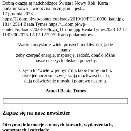
Dobrą okazją są nadchodzące Święta i Nowy Rok. Karta
podarunkowa – widoczna na zdjęciu – jest…
17 grudnia 2023
https://11dom.pl/wp-content/uploads/2019/10/PC110090_kadr.jpg
1814
2514
Beata Tymes
https://11dom.pl/wp-
content/uploads/2023/10/logo_11-dom.jpg
Beata Tymes
2023-12-17
11:03:00
2023-12-17 12:22:52
Karta podarunkowa
Warto korzystać z wielu prostych możliwości, jakie
mamy,
żeby czerpać energię, inspirację, radość, dbać o różne
nasze i naszych bliskich potrzeby.
Często to ‘wiele w jednym’ np. takie formy ruchu,
które jednocześnie zwiększają możliwości ciała,
dają odświeżenie umysłu i poprawę nastroju.
Anna i Beata Tymes
Zapisz się na nasz newsletter
Otrzymuj informacje o nowych kursach, wydarzeniach,
warsztatach i zajęciach: